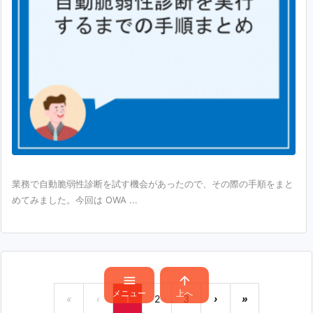
業務で自動脆弱性診断を試す機会があったので、その際の手順をまと
めてみました。今回は OWA ...


メニュー
上へ
«
‹
1
2
3
›
»