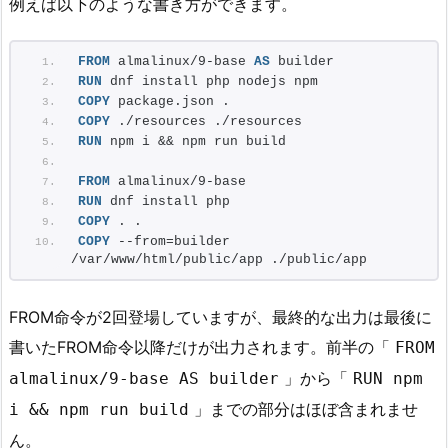
例えば以下のような書き方ができます。
FROM
 almalinux/9-base 
AS
 builder
RUN
 dnf install php nodejs npm
COPY
 package.json .
COPY
 ./resources ./resources
RUN
 npm i && npm run build
FROM
 almalinux/9-base
RUN
 dnf install php
COPY
 . .
COPY
 --from=builder 
/var/www/html/public/app ./public/app
FROM命令が2回登場していますが、最終的な出力は最後に
書いたFROM命令以降だけが出力されます。前半の「
FROM
」から「
almalinux/9-base AS builder
RUN npm
」までの部分はほぼ含まれませ
i && npm run build
ん。