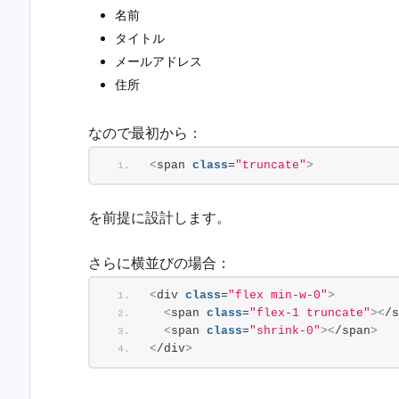
名前
タイトル
メールアドレス
住所
なので最初から：
<
span 
class
=
"truncate"
>
を前提に設計します。
さらに横並びの場合：
<
div 
class
=
"flex min-w-0"
>
<
span 
class
=
"flex-1 truncate"
><
/s
<
span 
class
=
"shrink-0"
><
/span
>
<
/div
>