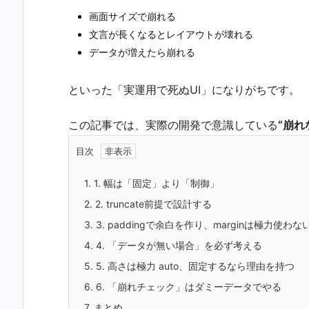
画面サイズで崩れる
文言が長くなるとレイアウトが壊れる
データが増えたら崩れる
といった「実運用で死ぬUI」になりがちです。
この記事では、実際の開発で意識している
“崩れ
目次
1.
1. 幅は「固定」より「制御」
2.
2. truncate前提で設計する
3.
3. paddingで余白を作り、marginは極力使わな
4.
4. 「データが無い場合」を必ず考える
5.
5. 高さは極力 auto、固定するなら理由を持つ
6.
6. 「崩れチェック」はダミーデータでやる
7.
まとめ