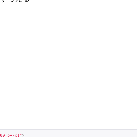
00 py-xl"
>