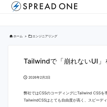

ホーム
>

エンジニアリング
Tailwindで「崩れない

2026年2月2日
弊社ではCSSのコーディングにTailwind CS
TailwindCSSはとても自由度が高く、スピー