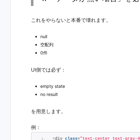
これをやらないと本番で壊れます。
null
空配列
0件
UI側では必ず：
empty state
no result
を用意します。
例：
<
div 
class
=
"text-center text-gray-4