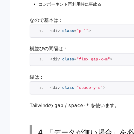
コンポーネント再利用時に事故る
なので基本は：
<
div 
class
=
"p-l"
>
横並びの間隔は：
<
div 
class
=
"flex gap-x-m"
>
縦は：
<
div 
class
=
"space-y-s"
>
Tailwindの
/
を使います。
gap
space-*
4. 「データが無い場合」を