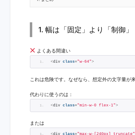
1. 幅は「固定」より「制御」
よくある間違い
<
div 
class
=
"w-64"
>
これは危険です。なぜなら、想定外の文字量が
代わりに使うのは：
<
div 
class
=
"min-w-0 flex-1"
>
または
<
div 
class
=
"max-w-[240px] truncate"